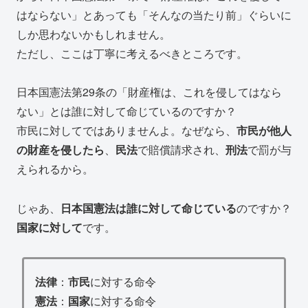
はならない」とあっても「そんなの当たり前」ぐらいに
しか思わないかもしれません。
ただし、ここは丁寧に考えるべきところです。
日本国憲法第29条の「財産権は、これを侵してはなら
ない」とは誰に対して命じているのですか？
市民に対してではありませんよ。なぜなら、
市民が他人
の財産を侵したら
、
民法
で賠償請求され、
刑法
で罰が与
えられるから。
じゃあ、
日本国憲法は誰に対して命じている
のですか？
国家に対して
です。
法律
：
市民
に対する命令
憲法
：
国家
に対する命令