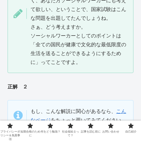
く、あなた方ソーシャルワーカーにも考え
て欲しい、ということで、国家試験はこん
な問題を出題してたんでしょうね。
さぁ、どう考えますか。
ソーシャルワーカーとしてのポイントは
「全ての国民が健康で文化的な最低限度の
生活を送ることができるようにするため
に」ってことですよ。
正解 ２
もし、こんな解説に関心があるなら、
こん
なページ
をちょっと覗いてみてください。
プライバシーポ
短期合格のため
何をどう勉強？
社会福祉士っ
記事を読む前に
お問い合わせ
自己紹介
リシー＆免責事
に
て？
項