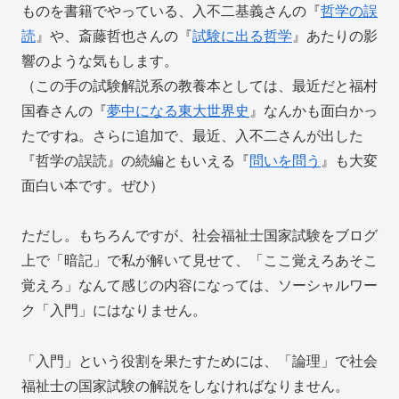
ものを書籍でやっている、入不二基義さんの『
哲学の誤
読
』や、斎藤哲也さんの『
試験に出る哲学
』あたりの影
響のような気もします。
（この手の試験解説系の教養本としては、最近だと福村
国春さんの『
夢中になる東大世界史
』なんかも面白かっ
たですね。さらに追加で、最近、入不二さんが出した
『哲学の誤読』の続編ともいえる『
問いを問う
』も大変
面白い本です。ぜひ）
ただし。もちろんですが、社会福祉士国家試験をブログ
上で「暗記」で私が解いて見せて、「ここ覚えろあそこ
覚えろ」なんて感じの内容になっては、ソーシャルワー
ク「入門」にはなりません。
「入門」という役割を果たすためには、「論理」で社会
福祉士の国家試験の解説をしなければなりません。