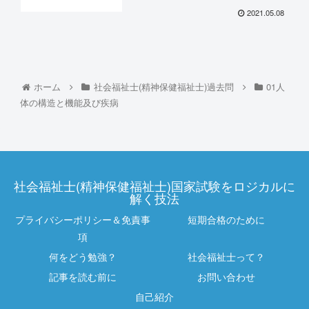
2021.05.08
ホーム
社会福祉士(精神保健福祉士)過去問
01人
体の構造と機能及び疾病
社会福祉士(精神保健福祉士)国家試験をロジカルに
解く技法
プライバシーポリシー＆免責事
短期合格のために
項
何をどう勉強？
社会福祉士って？
記事を読む前に
お問い合わせ
自己紹介