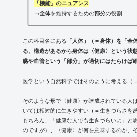
「機能」のニュアンス
→
を維持するための
の役割
全体
部分
この科目名にある
「人体」（＝身体）を「全
。
る
構造があるから身体は〈健康〉という状
臓や血管という「部分」が適切にはたらけば
医学という自然科学ではそのように考える（
そのような形で〈健康〉が達成されている人
いては相対的に生きやすい（＝生きづらさを
もちろん、「健康な人でも生きづらいよ」と
のですが）、〈健康〉が何を意味するのか、