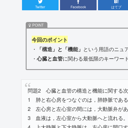
Twitter
Facebook
はてブ
今回のポイント
・
という用語のニュ
「構造」と「機能」
・
に関わる最低限のキーワー
心臓と血管
問題2 心臓と血管の構造と機能に関する次
1 肺と右心房をつなぐのは，肺静脈であ
2 左心房と左心室の間には，大動脈弁が
3 血液は，左心室から大動脈へと流れる
4 上大静脈と下大静脈は，左心房に開口