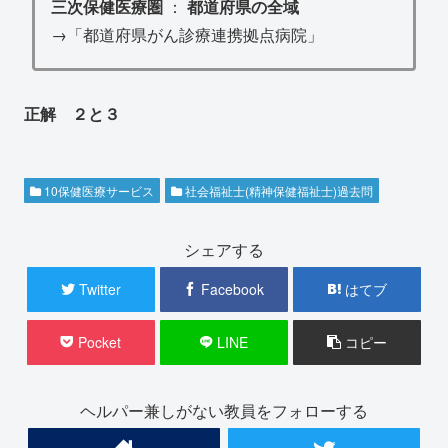
三次保健医療圏
：
都道府県の全域
→「都道府県がん診療連携拠点病院」
正解 ２と３
10保健医療サービス
社会福祉士(精神保健福祉士)過去問
シェアする
Twitter
Facebook
はてブ
Pocket
LINE
コピー
ヘルパー兼しがない教員をフォローする