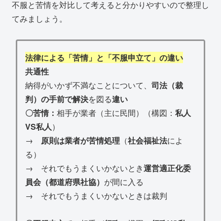
不服と苦情を対比して考えると分かりやすいので整理し
てみましょう。
法律による「苦情」と「不服申立て」の違い
共通性
納得がいかず不満なことについて、
司法（裁
判）の手前で解決
を図る
違い
〇苦情：
相手が業者（主に民間）（構図：
私人
VS私人
）
→
原則は業者が苦情処理
（
社会福祉法
によ
る）
→ それでもうまくいかないとき
運営適正化委
員会（都道府県社協）
が間に入る
→ それでもうまくいかないときは裁判