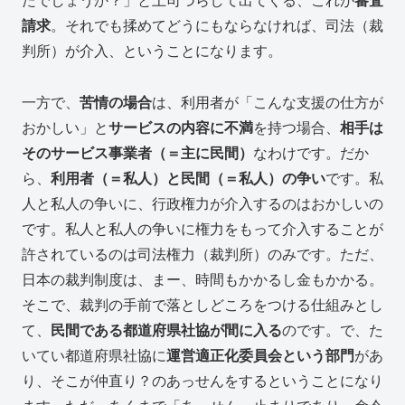
請求
。それでも揉めてどうにもならなければ、司法（裁
判所）が介入、ということになります。
一方で、
苦情の場合
は、利用者が「こんな支援の仕方が
おかしい」と
サービスの内容に不満
を持つ場合、
相手は
そのサービス事業者（＝主に民間）
なわけです。だか
ら、
利用者（＝私人）と民間（＝私人）の争い
です。私
人と私人の争いに、行政権力が介入するのはおかしいの
です。私人と私人の争いに権力をもって介入することが
許されているのは司法権力（裁判所）のみです。ただ、
日本の裁判制度は、まー、時間もかかるし金もかかる。
そこで、裁判の手前で落としどころをつける仕組みとし
て、
民間である都道府県社協が間に入る
のです。で、た
いてい都道府県社協に
運営適正化委員会という部門
があ
り、そこが仲直り？のあっせんをするということになり