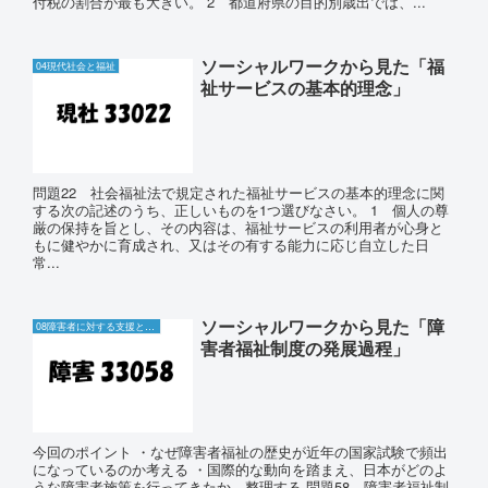
付税の割合が最も大きい。 2 都道府県の目的別歳出では、...
ソーシャルワークから見た「福
04現代社会と福祉
祉サービスの基本的理念」
問題22 社会福祉法で規定された福祉サービスの基本的理念に関
する次の記述のうち、正しいものを1つ選びなさい。 1 個人の尊
厳の保持を旨とし、その内容は、福祉サービスの利用者が心身と
もに健やかに育成され、又はその有する能力に応じ自立した日
常...
ソーシャルワークから見た「障
08障害者に対する支援と障害者自立支援制度
害者福祉制度の発展過程」
今回のポイント ・なぜ障害者福祉の歴史が近年の国家試験で頻出
になっているのか考える ・国際的な動向を踏まえ、日本がどのよ
うな障害者施策を行ってきたか、整理する 問題58 障害者福祉制