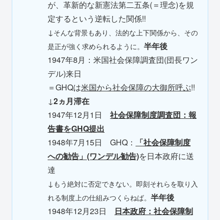
が、革新的な新憲法第二五条(＝理念)を規
定するという逆転した関係!!
↓
そんな背景もあり、法的な上下関係から、その
半年後
是正が強く求められるように。
1947年8月：米国社会保障調査団(団長ワン
デル)来日
＝GHQは
米国から社会保障の大御所呼ぶ
!!
↓
2ヵ月滞在
1947年12月1日
社会保障制度調査団：報
告書をGHQ提出
1948年7月15日 GHQ：
「社会保障制度
への勧告」(ワンデル勧告)
を日本政府に送
達
↓
もう絶対に否定できない。即刻それらを取り入
半年後
れる制度上の仕組みつくらねば。
1948年12月23日
日本政府：社会保障制