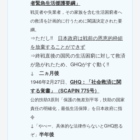
者緊急生活援護要綱」
戦災者や失業者，その家族を含む生活困窮者へ
の救済を計画的に行うために閣議決定された要
綱。
⇒ただし!!
日本政府は戦前の恩恵的枠組
を放棄することができず
⇒終戦直後の国民の生活困窮に対して救済
が急がれたため、GHQがすぐ動く!!
↓
二ヵ月後
1946年2月27日、
GHQ：「社会救済に関
する覚書」（SCAPIN 775号）
公的扶助3原則「保護の無差別平等，扶助の国家
責任の明確化，最低生活保障」を日本政府に指
令
↓
「やべー、具体的な法律作らないとGHQ怒る
半年後
ぞ」