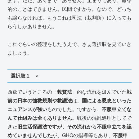
ます。ただ、あくまで「あっせん」止まりであり、命令
的のことはできません。民間ですから。なので、どっち
も譲らなければ、もうこれは司法（裁判所）に入っても
らうしかありません。
これぐらいの整理をしたうえで、さぁ選択肢を見ていき
ましょう。
選択肢１ ×
西欧でいうところの「
救貧法
」的な流れを汲んでいた
戦
前の日本の恤救規則や救護法
は、
国による恩恵といった
ニュアンスが強い
ものでした。ですから、
不服申立てな
んて仕組みは全くありません
。戦後の混乱処理としてで
きた
旧生活保護法ですが、その流れから不服申立てを認
めていませんでした
が、GHQの指導等もあり、
不服申