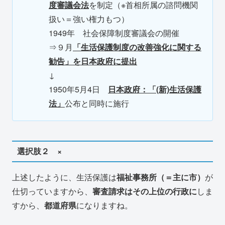
度審議会法
を制定（※首相所属の諮問機関
扱い＝強い権力もつ）
1949年 社会保障制度審議会の開催
⇒９月
「生活保護制度の改善強化に関する
勧告」を日本政府に提出
↓
1950年5月4日
日本政府：「(新)生活保護
法」
公布と同時に施行
選択肢２ ×
上述したように、生活保護は
福祉事務所（＝主に市）
が
仕切っていますから、
審査請求はその上位の行政に
しま
すから、
都道府県
になりますね。