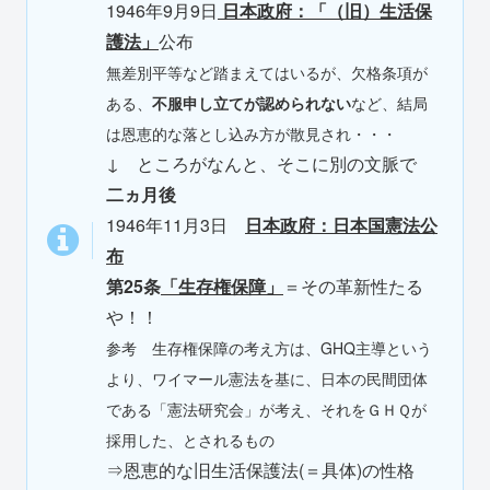
1946年9月9日
日本政府：「（旧）生活保
護法」
公布
無差別平等など踏まえてはいるが、欠格条項が
ある、
不服申し立てが認められない
など、結局
は恩恵的な落とし込み方が散見され・・・
↓
ところがなんと、そこに別の文脈で
二ヵ月後
1946年11月3日
日本政府：日本国憲法公
布
第25条
「生存権保障」
＝その革新性たる
や！！
参考 生存権保障の考え方は、GHQ主導という
より、ワイマール憲法を基に、日本の民間団体
である「憲法研究会」が考え、それをＧＨＱが
採用した、とされるもの
⇒恩恵的な旧生活保護法(＝具体)の性格