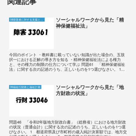
関連記事
ソーシャルワークから見た「精
08障害者に対する支援と障害者自立支援制度
神保健福祉法」
今回のポイント ・教科書に載っていない知識が出た場合の、五肢
択一における正解の導き方を知る ・精神保健福祉法による権力
と、その権力の制限の仕方について学ぶ 問題61 「精神保健福祉
法」に関する次の記述のうち、正しいものを1つ選びなさい。 1...
ソーシャルワークから見た「地
06福祉行財政と福祉計画
方財政の状況」
問題46 「令和2年版地方財政白書」（総務省）における地方財政
の状況（普通会計）に関する次の記述のうち、正しいものを1つ選
びなさい。 1 都道府県及び市町村の歳入純計決算額では、地方交