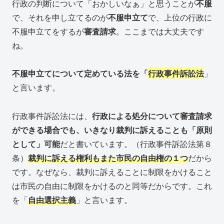
行政の判断について「おかしいなぁ」と思うことが
不服
で、それを申し立てるのが
不服申立て
で、上位の行政に
不服申立てをするが
審査請求
。ここまでは大丈夫です
ね。
不服申立てについて定めている法を「
行政事件訴訟法
」
と言います。
行政事件訴訟法には、
行政による処分について審査請求
ができる場合でも、いきなり裁判に訴えることも「原則
として」可能
だと書いています。（行政事件訴訟法第８
条）
裁判に訴える権利もまた市民の自由権の１つ
だから
です。なぜなら、裁判に訴えることに制限をかけること
は市民の自由に制限をかけるのと同等だからです。これ
を「
自由選択主義
」と言います。