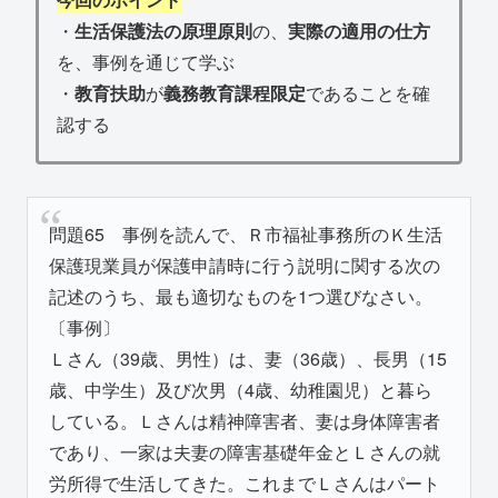
・
生活保護法の原理原則
の、
実際の適用の仕方
を、事例を通じて学ぶ
・
教育扶助
が
義務教育課程限定
であることを確
認する
問題65 事例を読んで、Ｒ市福祉事務所のＫ生活
保護現業員が保護申請時に行う説明に関する次の
記述のうち、最も適切なものを1つ選びなさい。
〔事例〕
Ｌさん（39歳、男性）は、妻（36歳）、長男（15
歳、中学生）及び次男（4歳、幼稚園児）と暮ら
している。Ｌさんは精神障害者、妻は身体障害者
であり、一家は夫妻の障害基礎年金とＬさんの就
労所得で生活してきた。これまでＬさんはパート