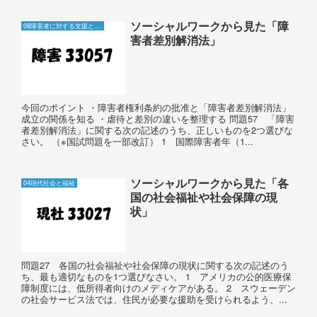
ソーシャルワークから見た「障
08障害者に対する支援と障害者自立支援制度
害者差別解消法」
今回のポイント ・障害者権利条約の批准と「障害者差別解消法」
成立の関係を知る ・虐待と差別の違いを整理する 問題57 「障害
者差別解消法」に関する次の記述のうち、正しいものを2つ選びな
さい。 （※国試問題を一部改訂） 1 国際障害者年（1...
ソーシャルワークから見た「各
04現代社会と福祉
国の社会福祉や社会保障の現
状」
問題27 各国の社会福祉や社会保障の現状に関する次の記述のう
ち、最も適切なものを1つ選びなさい。 1 アメリカの公的医療保
障制度には、低所得者向けのメディケアがある。 2 スウェーデン
の社会サービス法では、住民が必要な援助を受けられるよう、...