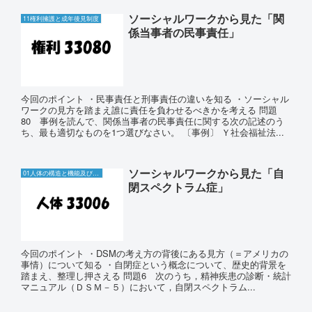
ソーシャルワークから見た「関
11権利擁護と成年後見制度
係当事者の民事責任」
今回のポイント ・民事責任と刑事責任の違いを知る ・ソーシャル
ワークの見方を踏まえ誰に責任を負わせるべきかを考える 問題
80 事例を読んで、関係当事者の民事責任に関する次の記述のう
ち、最も適切なものを1つ選びなさい。 〔事例〕 Ｙ社会福祉法...
ソーシャルワークから見た「自
01人体の構造と機能及び疾病
閉スペクトラム症」
今回のポイント ・DSMの考え方の背後にある見方（＝アメリカの
事情）について知る ・自閉症という概念について、歴史的背景を
踏まえ、整理し押さえる 問題6 次のうち，精神疾患の診断・統計
マニュアル（ＤＳＭ－５）において，自閉スペクトラム...