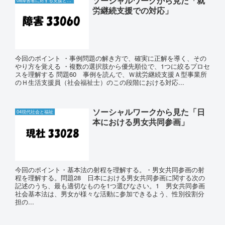
ソーシャルワークから見た「就
08障害者に対する支援と障害者自立支援制度
労継続支援での対応」
今回のポイント ・事例問題の解き方で、確実に正解を導く、その
やり方を覚える ・複数の選択肢から優先順位で、1つに絞るプロセ
スを理解する 問題60 事例を読んで、Ｗ就労継続支援Ａ型事業所
のＨ生活支援員（社会福祉士）のこの段階における対応...
ソーシャルワークから見た「日
04現代社会と福祉
本における男女共同参画」
今回のポイント・基本法の射程を理解する。・男女共同参画の射
程を理解する。問題28 日本における男女共同参画に関する次の
記述のうち、最も適切なものを1つ選びなさい。1 男女共同参画
社会基本法は、男女が様々な活動に参加できるよう、性別役割分
担の...