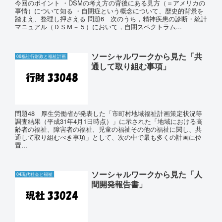
今回のポイント ・DSMの考え方の背後にある見方（＝アメリカの
事情）について知る ・自閉症という概念について、歴史的背景を
踏まえ、整理し押さえる 問題6 次のうち，精神疾患の診断・統計
マニュアル（ＤＳＭ－５）において，自閉スペクトラム...
ソーシャルワークから見た「共
06福祉行財政と福祉計画
通して取り組む事項」
問題48 厚生労働省が発表した「市町村地域福祉計画策定状況等
調査結果（平成31年4月1日時点）」に示された「地域における高
齢者の福祉、障害者の福祉、児童の福祉その他の福祉に関し、共
通して取り組むべき事項」として、次の中で最も多くの計画に位
置...
ソーシャルワークから見た「人
04現代社会と福祉
間開発報告書」