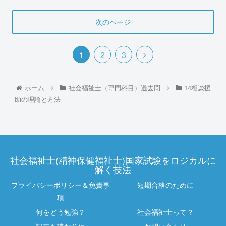
次のページ
1
2
3
ホーム
社会福祉士（専門科目）過去問
14相談援
助の理論と方法
社会福祉士(精神保健福祉士)国家試験をロジカルに
解く技法
プライバシーポリシー＆免責事
短期合格のために
項
何をどう勉強？
社会福祉士って？