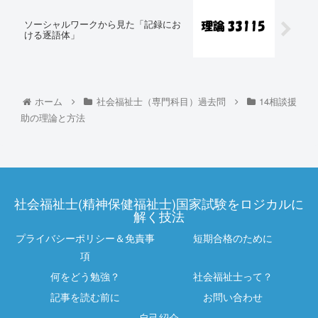
ソーシャルワークから見た「記録にお
ける逐語体」
ホーム
社会福祉士（専門科目）過去問
14相談援
助の理論と方法
社会福祉士(精神保健福祉士)国家試験をロジカルに
解く技法
プライバシーポリシー＆免責事
短期合格のために
項
何をどう勉強？
社会福祉士って？
記事を読む前に
お問い合わせ
自己紹介