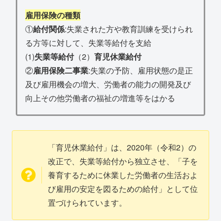
雇用保険の種類
①
給付関係
:失業された方や教育訓練を受けられ
る方等に対して、失業等給付を支給
(1)
失業等給付
（2）
育児休業給付
②
雇用保険二事業
:失業の予防、雇用状態の是正
及び雇用機会の増大、労働者の能力の開発及び
向上その他労働者の福祉の増進等をはかる
「育児休業給付」は、2020年（令和2）の
改正で、失業等給付から独立させ、「子を
養育するために休業した労働者の生活およ
び雇用の安定を図るための給付」として位
置づけられています。