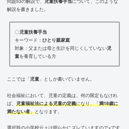
問題53の解説で、
児童扶養手当
について、このような
解説を書きました。
〇
児童扶養手当
キーワード：
ひとり親家庭
対象：父または母と生計を同じくしていない
児
童
を養育している方
ここでは「
児童
」としか書いていません。
社会福祉において、児童の定義は、何の限定もなけれ
ば、
児童福祉法による児童の定義
になり、「
満18歳に
満たない者
」
となります。
選択肢の小学校云々は明らかにズレていますので×です