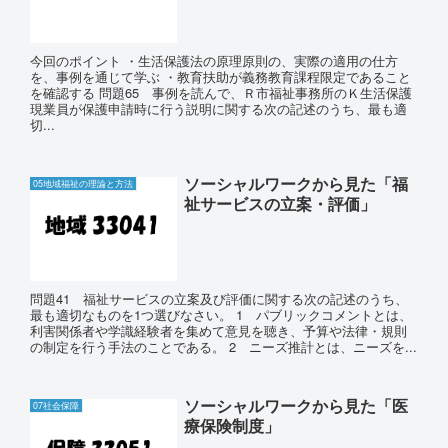
今回のポイント ・生活保護法の原理原則の、実際の適用の仕方
を、事例を通じて学ぶ ・教育扶助が義務教育課程限定であること
を確認する 問題65 事例を読んで、Ｒ市福祉事務所のＫ生活保護
現業員が保護申請時に行う説明に関する次の記述のうち、最も適
切...
ソーシャルワークから見た「福
05地域福祉の理論と方法
祉サービスの立案・評価」
問題41 福祉サービスの立案及び評価に関する次の記述のうち、
最も適切なものを1つ選びなさい。 1 パブリックコメントとは、
利害関係者や学識経験者を集めて意見を聴き、予算や法律・規則
の制定を行う手法のことである。 2 ニーズ推計とは、ニーズを...
ソーシャルワークから見た「医
07社会保障
療保険制度」