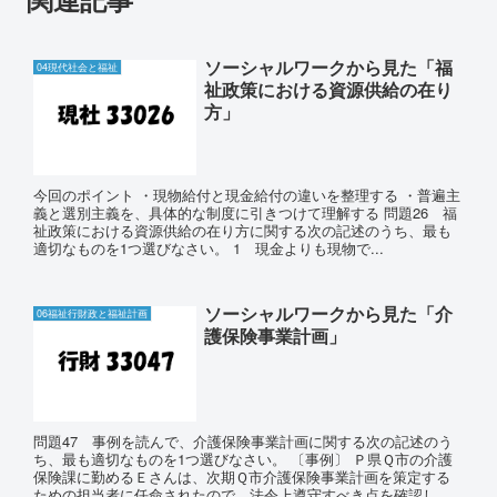
ソーシャルワークから見た「福
04現代社会と福祉
祉政策における資源供給の在り
方」
今回のポイント ・現物給付と現金給付の違いを整理する ・普遍主
義と選別主義を、具体的な制度に引きつけて理解する 問題26 福
祉政策における資源供給の在り方に関する次の記述のうち、最も
適切なものを1つ選びなさい。 1 現金よりも現物で...
ソーシャルワークから見た「介
06福祉行財政と福祉計画
護保険事業計画」
問題47 事例を読んで、介護保険事業計画に関する次の記述のう
ち、最も適切なものを1つ選びなさい。 〔事例〕 Ｐ県Ｑ市の介護
保険課に勤めるＥさんは、次期Ｑ市介護保険事業計画を策定する
ための担当者に任命されたので、法令上遵守すべき点を確認し