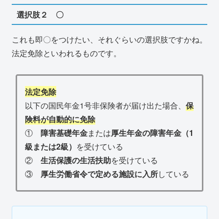
選択肢２ 〇
これも即〇をつけたい、それぐらいの選択肢ですかね。
法定免除といわれるものです。
法定免除
以下の国民年金1号非保険者が届け出た場合、
保
険料が自動的に免除
①
障害基礎年金
または
厚生年金の障害年金（1
級または2級）
を受けている
②
生活保護の生活扶助
を受けている
③
厚生労働省令で定める施設に入所
している