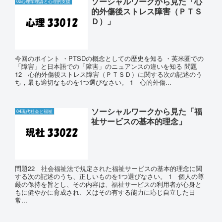
ソーシャルワークから見た「心
02心理学理論と心理的支援
的外傷後ストレス障害（ＰＴＳ
Ｄ）」
今回のポイント ・PTSDの概念としての歴史を知る ・英米圏での
「障害」と日本語での「障害」のニュアンスの違いを知る 問題
12 心的外傷後ストレス障害（ＰＴＳＤ）に関する次の記述のう
ち，最も適切なものを1つ選びなさい。 1 心的外傷...
ソーシャルワークから見た「福
04現代社会と福祉
祉サービスの基本的理念」
問題22 社会福祉法で規定された福祉サービスの基本的理念に関
する次の記述のうち、正しいものを1つ選びなさい。 1 個人の尊
厳の保持を旨とし、その内容は、福祉サービスの利用者が心身と
もに健やかに育成され、又はその有する能力に応じ自立した日
常...