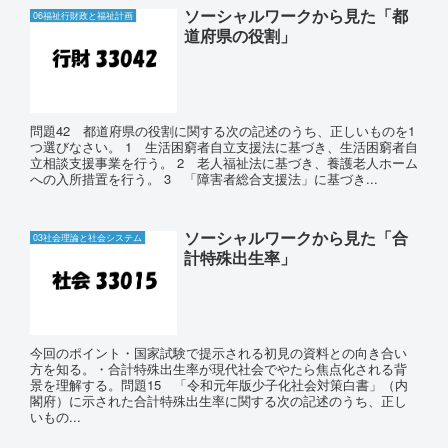
ソーシャルワークから見た「都
06福祉行財政と福祉計画
道府県の役割」
問題42 都道府県の役割に関する次の記述のうち、正しいものを1
つ選びなさい。 1 生活困窮者自立支援法に基づき、生活困窮者自
立相談支援事業を行う。 2 老人福祉法に基づき、養護老人ホーム
への入所措置を行う。 3 「障害者総合支援法」に基づき...
ソーシャルワークから見た「合
03社会理論と社会システム
計特殊出生率」
今回のポイント・国家試験で提示される初見の資料との向き合い
方を知る。・合計特殊出生率が現代社会でやたら焦点化される背
景を理解する。問題15 「令和元年版少子化社会対策白書」（内
閣府）に示された合計特殊出生率に関する次の記述のうち、正し
いもの...