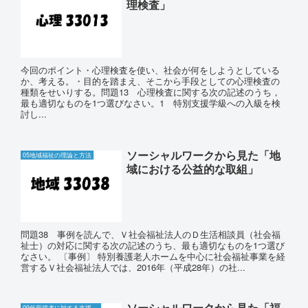
理検査」
今回のポイント・心理検査を使い、社会が何をしようとしている
か、考える。・目的を踏まえ、そこから手段としての心理検査の
種類をせいりする。問題13 心理検査に関する次の記述のうち，
最も適切なものを1つ選びなさい。1 特別支援学級への入級を検
討し...
ソーシャルワークから見た「地
05地域福祉の理論と方法
域における公益的な取組」
問題38 事例を読んで、Ｖ社会福祉法人のＤ生活相談員（社会福
祉士）の対応に関する次の記述のうち、最も適切なものを1つ選び
なさい。 〔事例〕 特別養護老人ホームを中心に社会福祉事業を経
営するＶ社会福祉法人では、2016年（平成28年）の社...
ソーシャルワークから見た「福
09低所得者に対する支援と生活保護制度