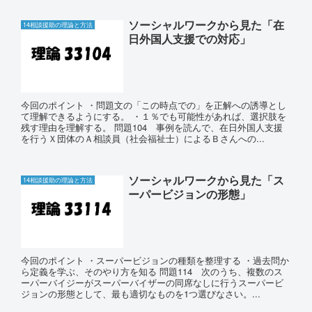
ソーシャルワークから見た「在
14相談援助の理論と方法
日外国人支援での対応」
今回のポイント ・問題文の「この時点での」を正解への誘導とし
て理解できるようにする。 ・１％でも可能性があれば、選択肢を
残す理由を理解する。 問題104 事例を読んで、在日外国人支援
を行うＸ団体のＡ相談員（社会福祉士）によるＢさんへの...
ソーシャルワークから見た「ス
14相談援助の理論と方法
ーパービジョンの形態」
今回のポイント ・スーパービジョンの種類を整理する ・過去問か
ら定義を学ぶ、そのやり方を知る 問題114 次のうち、複数のス
ーパーバイジーがスーパーバイザーの同席なしに行うスーパービ
ジョンの形態として、最も適切なものを1つ選びなさい。...