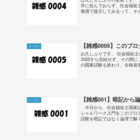
市に住んでおらず、社会福祉
無償で提示してみるって、そん
【雑感0005】このブ
エッセイ
お久しぶりです。 社会福祉士
33回すら完結せず。その間に
の国家試験も終わり、合格発表
【雑感001】暗記から
エッセイ
今日から、社会福祉士国家試
シャルワーク入門をこのブロ
試験を暗記ではなく論理で解く